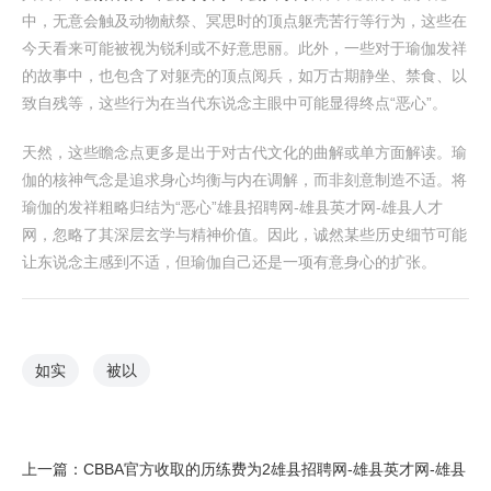
中，无意会触及动物献祭、冥思时的顶点躯壳苦行等行为，这些在
今天看来可能被视为锐利或不好意思丽。此外，一些对于瑜伽发祥
的故事中，也包含了对躯壳的顶点阅兵，如万古期静坐、禁食、以
致自残等，这些行为在当代东说念主眼中可能显得终点“恶心”。
天然，这些瞻念点更多是出于对古代文化的曲解或单方面解读。瑜
伽的核神气念是追求身心均衡与内在调解，而非刻意制造不适。将
瑜伽的发祥粗略归结为“恶心”雄县招聘网-雄县英才网-雄县人才
网，忽略了其深层玄学与精神价值。因此，诚然某些历史细节可能
让东说念主感到不适，但瑜伽自己还是一项有意身心的扩张。
如实
被以
上一篇：
CBBA官方收取的历练费为2雄县招聘网-雄县英才网-雄县