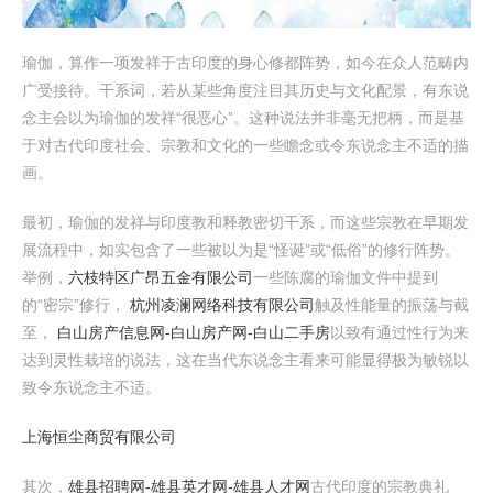
瑜伽，算作一项发祥于古印度的身心修都阵势，如今在众人范畴内
广受接待。干系词，若从某些角度注目其历史与文化配景，有东说
念主会以为瑜伽的发祥“很恶心”。这种说法并非毫无把柄，而是基
于对古代印度社会、宗教和文化的一些瞻念或令东说念主不适的描
画。
最初，瑜伽的发祥与印度教和释教密切干系，而这些宗教在早期发
展流程中，如实包含了一些被以为是“怪诞”或“低俗”的修行阵势。
举例，
六枝特区广昂五金有限公司
一些陈腐的瑜伽文件中提到
的“密宗”修行，
杭州凌澜网络科技有限公司
触及性能量的振荡与截
至，
白山房产信息网-白山房产网-白山二手房
以致有通过性行为来
达到灵性栽培的说法，这在当代东说念主看来可能显得极为敏锐以
致令东说念主不适。
上海恒尘商贸有限公司
其次，
雄县招聘网-雄县英才网-雄县人才网
古代印度的宗教典礼