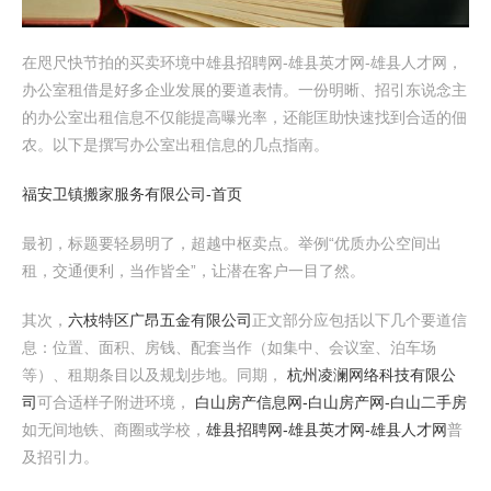
在咫尺快节拍的买卖环境中雄县招聘网-雄县英才网-雄县人才网，
办公室租借是好多企业发展的要道表情。一份明晰、招引东说念主
的办公室出租信息不仅能提高曝光率，还能匡助快速找到合适的佃
农。以下是撰写办公室出租信息的几点指南。
福安卫镇搬家服务有限公司-首页
最初，标题要轻易明了，超越中枢卖点。举例“优质办公空间出
租，交通便利，当作皆全”，让潜在客户一目了然。
其次，
六枝特区广昂五金有限公司
正文部分应包括以下几个要道信
息：位置、面积、房钱、配套当作（如集中、会议室、泊车场
等）、租期条目以及规划步地。同期，
杭州凌澜网络科技有限公
司
可合适样子附进环境，
白山房产信息网-白山房产网-白山二手房
如无间地铁、商圈或学校，
雄县招聘网-雄县英才网-雄县人才网
普
及招引力。