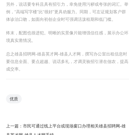
另外，说话要专科且具有招引力，幸免使用污秽或夸张的词汇。举
例，“高端写字楼”比“很好”更具劝服力。同期，可左证规划客户群
体诊治口吻，如面向初创企业时可强调活泼租期和低门槛。
终末，配图也很进犯。明晰的实景像片能增强信任感，展示办公环
境真实凿情况。
总之雄县招聘网-雄县英才网-雄县人才网，撰写办公室出租信息时
要信息全面、要点超越、说话多礼，才调灵验招引潜在佃农，提高
成交率。
优质
上一篇：
市民可通过线上平台或现场窗口办理相关雄县招聘网-雄